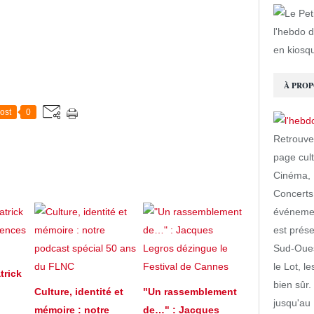
l'hebdo d
en kiosq
À PROP
ost
0
Retrouve
page cult
Cinéma, L
Concerts
événemen
est prés
Sud-Oues
le Lot, 
trick
bien sûr.
Culture, identité et
"Un rassemblement
jusqu'au 
mémoire : notre
de…" : Jacques