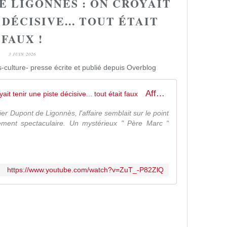
E LIGONNÉS : ON CROYAIT
 DÉCISIVE... TOUT ÉTAIT
FAUX !
3 JUIN 2026
-culture- presse écrite et publié depuis Overblog
Affaire Dupont de Ligonnès : On croyait tenir une piste décisive... tout était faux
er Dupont de Ligonnès, l'affaire semblait sur le point
ment spectaculaire. Un mystérieux " Père Marc "
https://www.youtube.com/watch?v=ZuT_-P82ZlQ