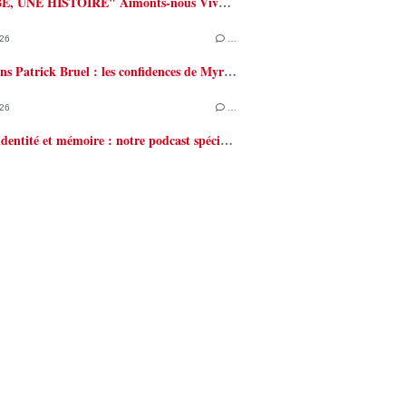
"UN TUBE, UNE HISTOIRE" Aimonts-nous Vivants " par François Valéry
26
…
Accusations Patrick Bruel : les confidences de Myriam Abel
26
…
Culture, identité et mémoire : notre podcast spécial 50 ans du FLNC