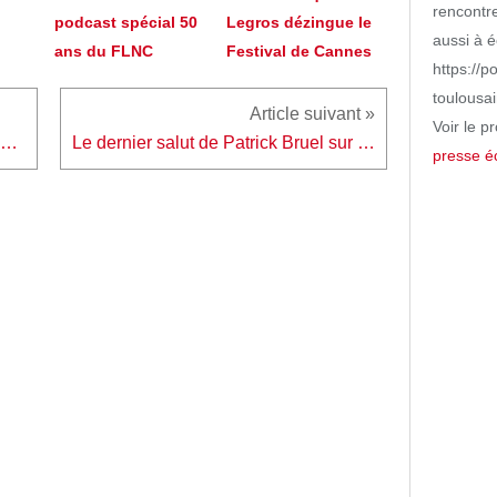
rencontr
podcast spécial 50
Legros dézingue le
aussi à é
ans du FLNC
Festival de Cannes
https://p
toulousa
Voir le pr
Direct sous tension sur M6 : l'incroyable imposture qui a sidéré Julien Courbet
Le dernier salut de Patrick Bruel sur scène avant l'arrêt du spectacle
presse éc