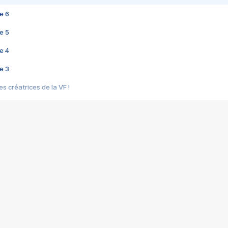
e 6
e 5
e 4
e 3
s créatrices de la VF !
e 2
e 1
e Mektoub My Love arrive enfin ! Rencontre avec Shaïn Boumedine et Sal
i : après Toni en famille
elle réalise le bouleversant Dites lui que je l'aime
ais ! Rencontre autour de Vie privée de Rebecca Zlotowski
 de Marguerite, Grave... Rencontre avec Ella Rumpf